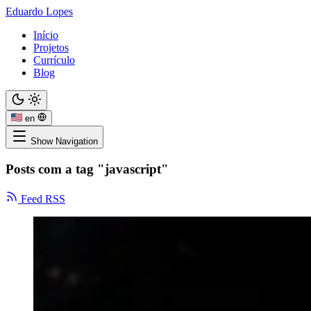
Eduardo Lopes
Início
Projetos
Currículo
Blog
en
Show Navigation
Posts com a tag "javascript"
Feed RSS