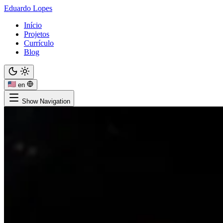
Eduardo Lopes
Início
Projetos
Currículo
Blog
en
Show Navigation