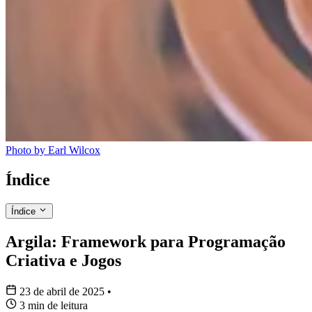
Photo by Earl Wilcox
Índice
Índice
Argila: Framework para Programação Criativa e Jogos
Argila: Framework para Programação
O que é Argila?
Criativa e Jogos
Motivações do Projeto
Principais Características
Estado Atual
23 de abril de 2025
•
Visão para o Futuro
3 min de leitura
Conclusão