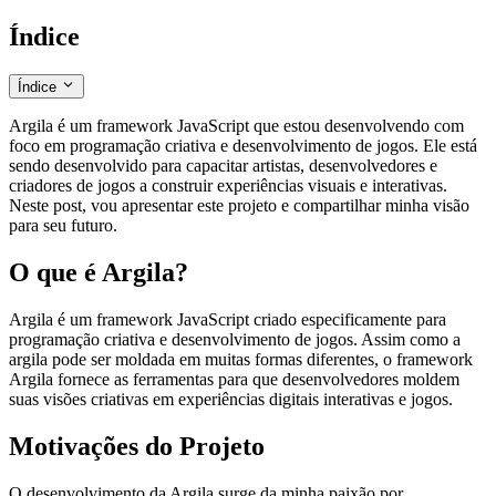
Índice
Índice
Argila é um framework JavaScript que estou desenvolvendo com
Argila: Framework para Programação Criativa e Jogos
foco em programação criativa e desenvolvimento de jogos. Ele está
O que é Argila?
sendo desenvolvido para capacitar artistas, desenvolvedores e
Motivações do Projeto
criadores de jogos a construir experiências visuais e interativas.
Principais Características
Neste post, vou apresentar este projeto e compartilhar minha visão
Estado Atual
para seu futuro.
Visão para o Futuro
Conclusão
O que é Argila?
Argila é um framework JavaScript criado especificamente para
programação criativa e desenvolvimento de jogos. Assim como a
argila pode ser moldada em muitas formas diferentes, o framework
Argila fornece as ferramentas para que desenvolvedores moldem
suas visões criativas em experiências digitais interativas e jogos.
Motivações do Projeto
O desenvolvimento da Argila surge da minha paixão por